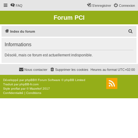
FAQ
S’enregistrer
Connexion
Forum PCI
R
Index du forum
e
Informations
c
h
Désolé, mais ce forum est actuellement indisponible.
e
r
Nous contacter
Supprimer les cookies
Heures au format
UTC+02:00
c
Développé par
phpBB
® Forum Software © phpBB Limited
h
Traduit par
phpBB-fr.com
Style
proflat
par ©
Mazeltof
2017
e
Confidentialité
|
Conditions
r