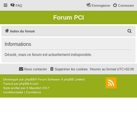
FAQ
S’enregistrer
Connexion
Forum PCI
R
Index du forum
e
Informations
c
h
Désolé, mais ce forum est actuellement indisponible.
e
r
Nous contacter
Supprimer les cookies
Heures au format
UTC+02:00
c
Développé par
phpBB
® Forum Software © phpBB Limited
h
Traduit par
phpBB-fr.com
Style
proflat
par ©
Mazeltof
2017
e
Confidentialité
|
Conditions
r