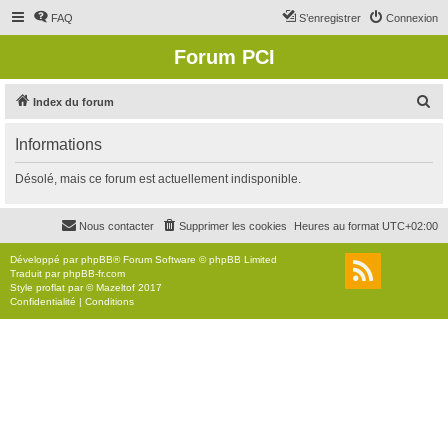
FAQ
S’enregistrer
Connexion
Forum PCI
R
Index du forum
e
Informations
c
h
Désolé, mais ce forum est actuellement indisponible.
e
r
Nous contacter
Supprimer les cookies
Heures au format
UTC+02:00
c
Développé par
phpBB
® Forum Software © phpBB Limited
h
Traduit par
phpBB-fr.com
Style
proflat
par ©
Mazeltof
2017
e
Confidentialité
|
Conditions
r