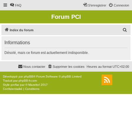
FAQ
S’enregistrer
Connexion
Forum PCI
R
Index du forum
e
Informations
c
h
Désolé, mais ce forum est actuellement indisponible.
e
r
Nous contacter
Supprimer les cookies
Heures au format
UTC+02:00
c
Développé par
phpBB
® Forum Software © phpBB Limited
h
Traduit par
phpBB-fr.com
Style
proflat
par ©
Mazeltof
2017
e
Confidentialité
|
Conditions
r