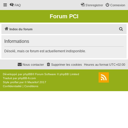
FAQ
S’enregistrer
Connexion
Forum PCI
R
Index du forum
e
Informations
c
h
Désolé, mais ce forum est actuellement indisponible.
e
r
Nous contacter
Supprimer les cookies
Heures au format
UTC+02:00
c
Développé par
phpBB
® Forum Software © phpBB Limited
h
Traduit par
phpBB-fr.com
Style
proflat
par ©
Mazeltof
2017
e
Confidentialité
|
Conditions
r