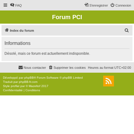
FAQ
S’enregistrer
Connexion
Forum PCI
R
Index du forum
e
Informations
c
h
Désolé, mais ce forum est actuellement indisponible.
e
r
Nous contacter
Supprimer les cookies
Heures au format
UTC+02:00
c
Développé par
phpBB
® Forum Software © phpBB Limited
h
Traduit par
phpBB-fr.com
Style
proflat
par ©
Mazeltof
2017
e
Confidentialité
|
Conditions
r