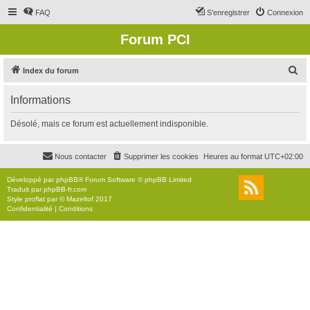
FAQ
S’enregistrer
Connexion
Forum PCI
R
Index du forum
e
Informations
c
h
Désolé, mais ce forum est actuellement indisponible.
e
r
Nous contacter
Supprimer les cookies
Heures au format
UTC+02:00
c
Développé par
phpBB
® Forum Software © phpBB Limited
h
Traduit par
phpBB-fr.com
Style
proflat
par ©
Mazeltof
2017
e
Confidentialité
|
Conditions
r