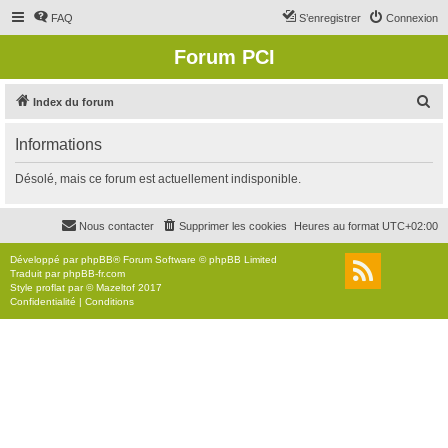
FAQ
S’enregistrer
Connexion
Forum PCI
R
Index du forum
e
Informations
c
h
Désolé, mais ce forum est actuellement indisponible.
e
r
Nous contacter
Supprimer les cookies
Heures au format
UTC+02:00
c
Développé par
phpBB
® Forum Software © phpBB Limited
h
Traduit par
phpBB-fr.com
Style
proflat
par ©
Mazeltof
2017
e
Confidentialité
|
Conditions
r