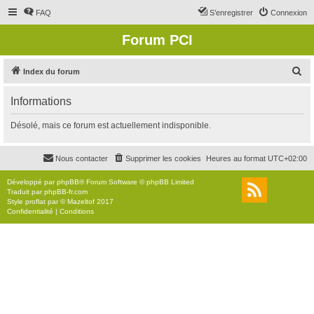
FAQ
S’enregistrer
Connexion
Forum PCI
R
Index du forum
e
Informations
c
h
Désolé, mais ce forum est actuellement indisponible.
e
r
Nous contacter
Supprimer les cookies
Heures au format
UTC+02:00
c
Développé par
phpBB
® Forum Software © phpBB Limited
h
Traduit par
phpBB-fr.com
Style
proflat
par ©
Mazeltof
2017
e
Confidentialité
|
Conditions
r