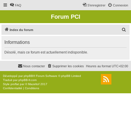
FAQ
S’enregistrer
Connexion
Forum PCI
R
Index du forum
e
Informations
c
h
Désolé, mais ce forum est actuellement indisponible.
e
r
Nous contacter
Supprimer les cookies
Heures au format
UTC+02:00
c
Développé par
phpBB
® Forum Software © phpBB Limited
h
Traduit par
phpBB-fr.com
Style
proflat
par ©
Mazeltof
2017
e
Confidentialité
|
Conditions
r