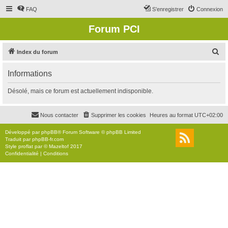
FAQ
S’enregistrer
Connexion
Forum PCI
R
Index du forum
e
Informations
c
h
Désolé, mais ce forum est actuellement indisponible.
e
r
Nous contacter
Supprimer les cookies
Heures au format
UTC+02:00
c
Développé par
phpBB
® Forum Software © phpBB Limited
h
Traduit par
phpBB-fr.com
Style
proflat
par ©
Mazeltof
2017
e
Confidentialité
|
Conditions
r