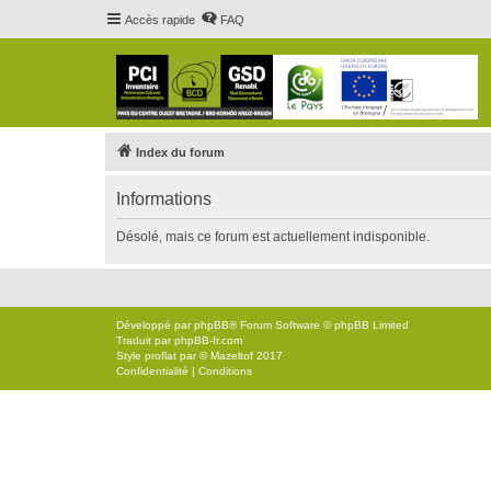
Accès rapide
FAQ
Index du forum
Informations
Désolé, mais ce forum est actuellement indisponible.
Développé par
phpBB
® Forum Software © phpBB Limited
Traduit par
phpBB-fr.com
Style
proflat
par ©
Mazeltof
2017
Confidentialité
|
Conditions