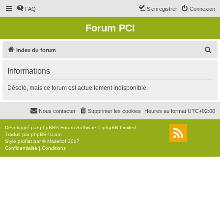
FAQ
S’enregistrer
Connexion
Forum PCI
R
Index du forum
e
Informations
c
h
Désolé, mais ce forum est actuellement indisponible.
e
r
Nous contacter
Supprimer les cookies
Heures au format
UTC+02:00
c
Développé par
phpBB
® Forum Software © phpBB Limited
h
Traduit par
phpBB-fr.com
Style
proflat
par ©
Mazeltof
2017
e
Confidentialité
|
Conditions
r