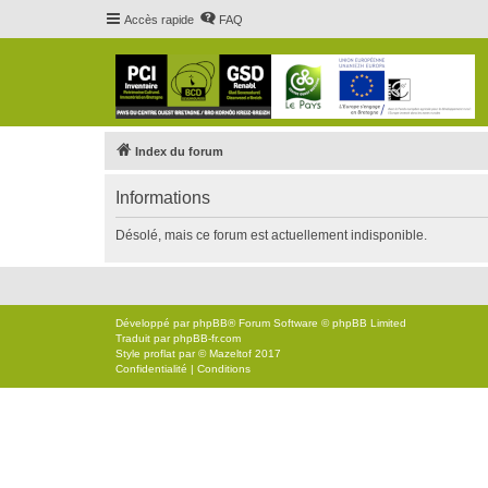
Accès rapide
FAQ
Index du forum
Informations
Désolé, mais ce forum est actuellement indisponible.
Développé par
phpBB
® Forum Software © phpBB Limited
Traduit par
phpBB-fr.com
Style
proflat
par ©
Mazeltof
2017
Confidentialité
|
Conditions