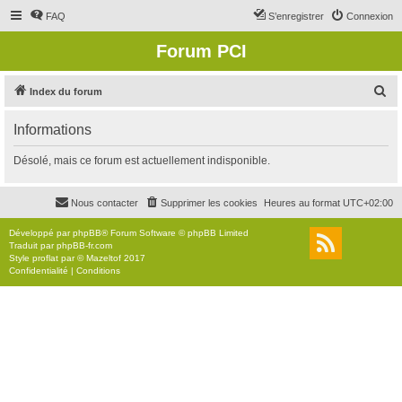
FAQ
S’enregistrer
Connexion
Forum PCI
R
Index du forum
e
Informations
c
h
Désolé, mais ce forum est actuellement indisponible.
e
r
Nous contacter
Supprimer les cookies
Heures au format
UTC+02:00
c
Développé par
phpBB
® Forum Software © phpBB Limited
h
Traduit par
phpBB-fr.com
Style
proflat
par ©
Mazeltof
2017
e
Confidentialité
|
Conditions
r