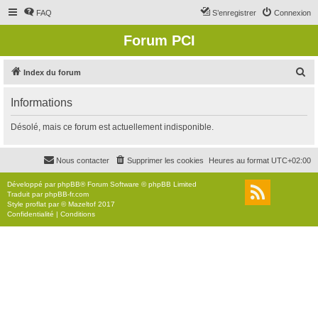
FAQ
S’enregistrer
Connexion
Forum PCI
R
Index du forum
e
Informations
c
h
Désolé, mais ce forum est actuellement indisponible.
e
r
Nous contacter
Supprimer les cookies
Heures au format
UTC+02:00
c
Développé par
phpBB
® Forum Software © phpBB Limited
h
Traduit par
phpBB-fr.com
Style
proflat
par ©
Mazeltof
2017
e
Confidentialité
|
Conditions
r