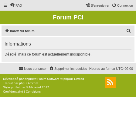
FAQ
S’enregistrer
Connexion
Forum PCI
R
Index du forum
e
Informations
c
h
Désolé, mais ce forum est actuellement indisponible.
e
r
Nous contacter
Supprimer les cookies
Heures au format
UTC+02:00
c
Développé par
phpBB
® Forum Software © phpBB Limited
h
Traduit par
phpBB-fr.com
Style
proflat
par ©
Mazeltof
2017
e
Confidentialité
|
Conditions
r