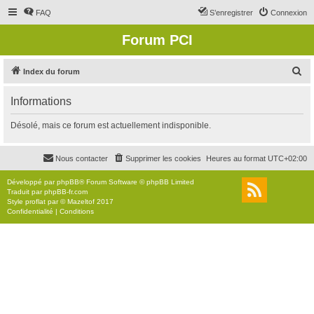
FAQ
S’enregistrer
Connexion
Forum PCI
R
Index du forum
e
Informations
c
h
Désolé, mais ce forum est actuellement indisponible.
e
r
Nous contacter
Supprimer les cookies
Heures au format
UTC+02:00
c
Développé par
phpBB
® Forum Software © phpBB Limited
h
Traduit par
phpBB-fr.com
Style
proflat
par ©
Mazeltof
2017
e
Confidentialité
|
Conditions
r