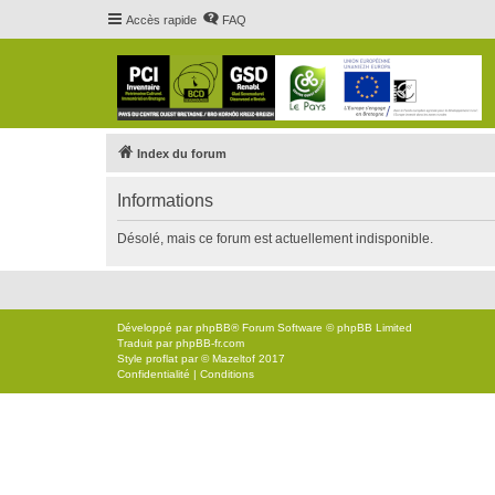
Accès rapide
FAQ
Index du forum
Informations
Désolé, mais ce forum est actuellement indisponible.
Développé par
phpBB
® Forum Software © phpBB Limited
Traduit par
phpBB-fr.com
Style
proflat
par ©
Mazeltof
2017
Confidentialité
|
Conditions