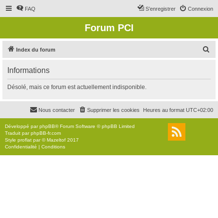
FAQ
S’enregistrer
Connexion
Forum PCI
R
Index du forum
e
Informations
c
h
Désolé, mais ce forum est actuellement indisponible.
e
r
Nous contacter
Supprimer les cookies
Heures au format
UTC+02:00
c
Développé par
phpBB
® Forum Software © phpBB Limited
h
Traduit par
phpBB-fr.com
Style
proflat
par ©
Mazeltof
2017
e
Confidentialité
|
Conditions
r