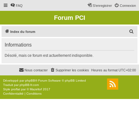
FAQ
S’enregistrer
Connexion
Forum PCI
R
Index du forum
e
Informations
c
h
Désolé, mais ce forum est actuellement indisponible.
e
r
Nous contacter
Supprimer les cookies
Heures au format
UTC+02:00
c
Développé par
phpBB
® Forum Software © phpBB Limited
h
Traduit par
phpBB-fr.com
Style
proflat
par ©
Mazeltof
2017
e
Confidentialité
|
Conditions
r