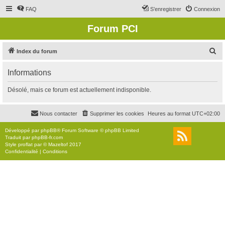
FAQ
S’enregistrer
Connexion
Forum PCI
R
Index du forum
e
Informations
c
h
Désolé, mais ce forum est actuellement indisponible.
e
r
Nous contacter
Supprimer les cookies
Heures au format
UTC+02:00
c
Développé par
phpBB
® Forum Software © phpBB Limited
h
Traduit par
phpBB-fr.com
Style
proflat
par ©
Mazeltof
2017
e
Confidentialité
|
Conditions
r