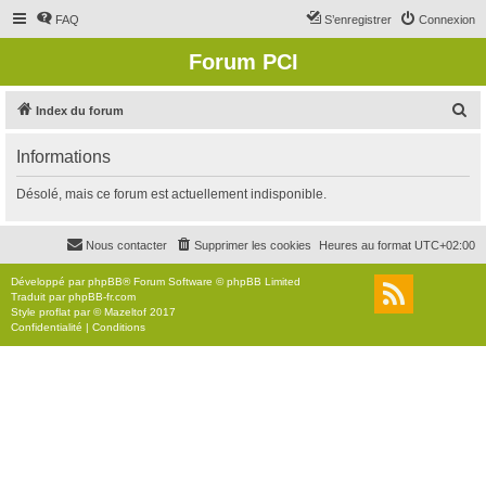
FAQ
S’enregistrer
Connexion
Forum PCI
R
Index du forum
e
Informations
c
h
Désolé, mais ce forum est actuellement indisponible.
e
r
Nous contacter
Supprimer les cookies
Heures au format
UTC+02:00
c
Développé par
phpBB
® Forum Software © phpBB Limited
h
Traduit par
phpBB-fr.com
Style
proflat
par ©
Mazeltof
2017
e
Confidentialité
|
Conditions
r