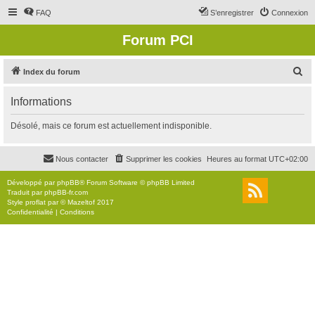
FAQ
S’enregistrer
Connexion
Forum PCI
R
Index du forum
e
Informations
c
h
Désolé, mais ce forum est actuellement indisponible.
e
r
Nous contacter
Supprimer les cookies
Heures au format
UTC+02:00
c
Développé par
phpBB
® Forum Software © phpBB Limited
h
Traduit par
phpBB-fr.com
Style
proflat
par ©
Mazeltof
2017
e
Confidentialité
|
Conditions
r