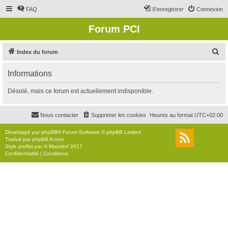
FAQ
S’enregistrer
Connexion
Forum PCI
R
Index du forum
e
Informations
c
h
Désolé, mais ce forum est actuellement indisponible.
e
r
Nous contacter
Supprimer les cookies
Heures au format
UTC+02:00
c
Développé par
phpBB
® Forum Software © phpBB Limited
h
Traduit par
phpBB-fr.com
Style
proflat
par ©
Mazeltof
2017
e
Confidentialité
|
Conditions
r