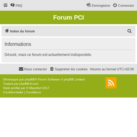
FAQ
S’enregistrer
Connexion
Forum PCI
R
Index du forum
e
Informations
c
h
Désolé, mais ce forum est actuellement indisponible.
e
r
Nous contacter
Supprimer les cookies
Heures au format
UTC+02:00
c
Développé par
phpBB
® Forum Software © phpBB Limited
h
Traduit par
phpBB-fr.com
Style
proflat
par ©
Mazeltof
2017
e
Confidentialité
|
Conditions
r