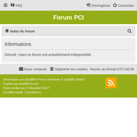
FAQ
S’enregistrer
Connexion
Forum PCI
R
Index du forum
e
Informations
c
h
Désolé, mais ce forum est actuellement indisponible.
e
r
Nous contacter
Supprimer les cookies
Heures au format
UTC+02:00
c
Développé par
phpBB
® Forum Software © phpBB Limited
h
Traduit par
phpBB-fr.com
Style
proflat
par ©
Mazeltof
2017
e
Confidentialité
|
Conditions
r