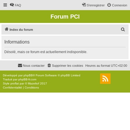
FAQ
S’enregistrer
Connexion
Forum PCI
R
Index du forum
e
Informations
c
h
Désolé, mais ce forum est actuellement indisponible.
e
r
Nous contacter
Supprimer les cookies
Heures au format
UTC+02:00
c
Développé par
phpBB
® Forum Software © phpBB Limited
h
Traduit par
phpBB-fr.com
Style
proflat
par ©
Mazeltof
2017
e
Confidentialité
|
Conditions
r