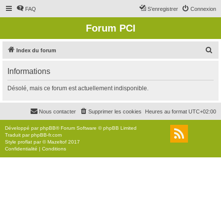
FAQ
S’enregistrer
Connexion
Forum PCI
R
Index du forum
e
Informations
c
h
Désolé, mais ce forum est actuellement indisponible.
e
r
Nous contacter
Supprimer les cookies
Heures au format
UTC+02:00
c
Développé par
phpBB
® Forum Software © phpBB Limited
h
Traduit par
phpBB-fr.com
Style
proflat
par ©
Mazeltof
2017
e
Confidentialité
|
Conditions
r