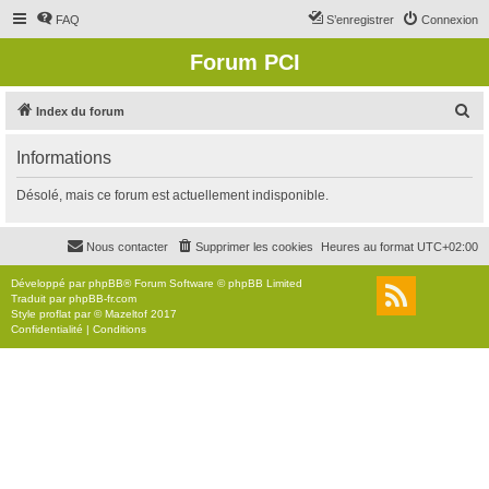
FAQ
S’enregistrer
Connexion
Forum PCI
R
Index du forum
e
Informations
c
h
Désolé, mais ce forum est actuellement indisponible.
e
r
Nous contacter
Supprimer les cookies
Heures au format
UTC+02:00
c
Développé par
phpBB
® Forum Software © phpBB Limited
h
Traduit par
phpBB-fr.com
Style
proflat
par ©
Mazeltof
2017
e
Confidentialité
|
Conditions
r