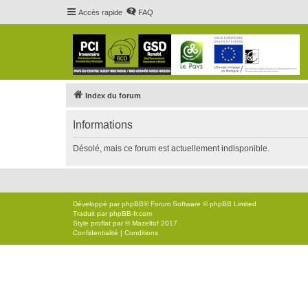
Accès rapide
FAQ
Index du forum
Informations
Désolé, mais ce forum est actuellement indisponible.
Développé par
phpBB
® Forum Software © phpBB Limited
Traduit par
phpBB-fr.com
Style
proflat
par ©
Mazeltof
2017
Confidentialité
|
Conditions