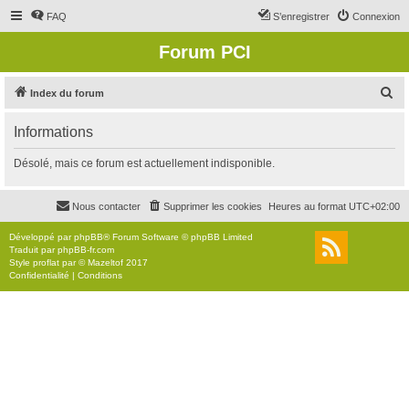
FAQ
S’enregistrer
Connexion
Forum PCI
R
Index du forum
e
Informations
c
h
Désolé, mais ce forum est actuellement indisponible.
e
r
Nous contacter
Supprimer les cookies
Heures au format
UTC+02:00
c
Développé par
phpBB
® Forum Software © phpBB Limited
h
Traduit par
phpBB-fr.com
Style
proflat
par ©
Mazeltof
2017
e
Confidentialité
|
Conditions
r