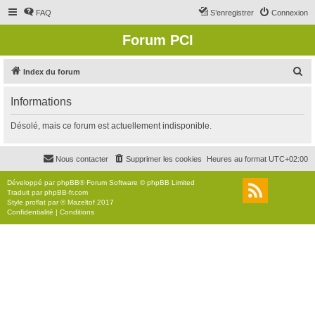
FAQ
S’enregistrer
Connexion
Forum PCI
R
Index du forum
e
Informations
c
h
Désolé, mais ce forum est actuellement indisponible.
e
r
Nous contacter
Supprimer les cookies
Heures au format
UTC+02:00
c
Développé par
phpBB
® Forum Software © phpBB Limited
h
Traduit par
phpBB-fr.com
Style
proflat
par ©
Mazeltof
2017
e
Confidentialité
|
Conditions
r