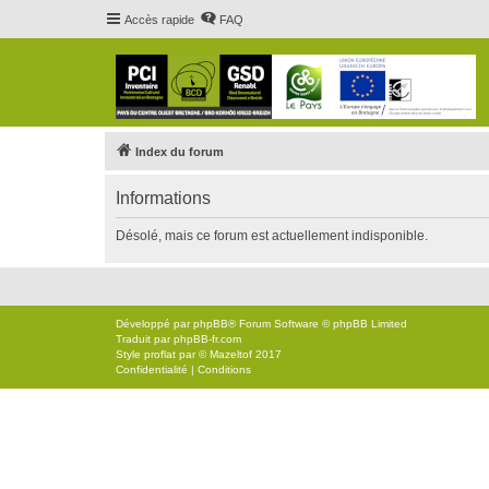
Accès rapide
FAQ
Index du forum
Informations
Désolé, mais ce forum est actuellement indisponible.
Développé par
phpBB
® Forum Software © phpBB Limited
Traduit par
phpBB-fr.com
Style
proflat
par ©
Mazeltof
2017
Confidentialité
|
Conditions