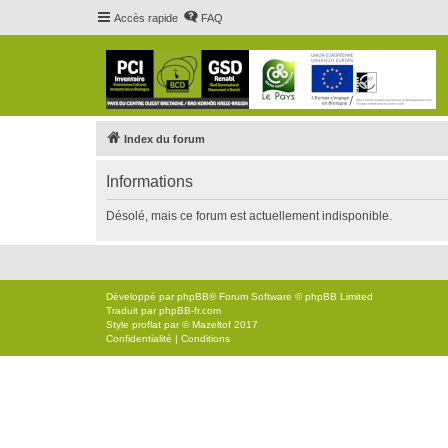
Accès rapide
FAQ
Index du forum
Informations
Désolé, mais ce forum est actuellement indisponible.
Développé par
phpBB
® Forum Software © phpBB Limited
Traduit par
phpBB-fr.com
Style
proflat
par ©
Mazeltof
2017
Confidentialité
|
Conditions