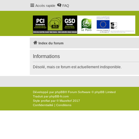
Accès rapide
FAQ
Index du forum
Informations
Désolé, mais ce forum est actuellement indisponible.
Développé par
phpBB
® Forum Software © phpBB Limited
Traduit par
phpBB-fr.com
Style
proflat
par ©
Mazeltof
2017
Confidentialité
|
Conditions