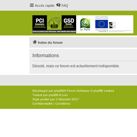
Accès rapide
FAQ
Index du forum
Informations
Désolé, mais ce forum est actuellement indisponible.
Développé par
phpBB
® Forum Software © phpBB Limited
Traduit par
phpBB-fr.com
Style
proflat
par ©
Mazeltof
2017
Confidentialité
|
Conditions