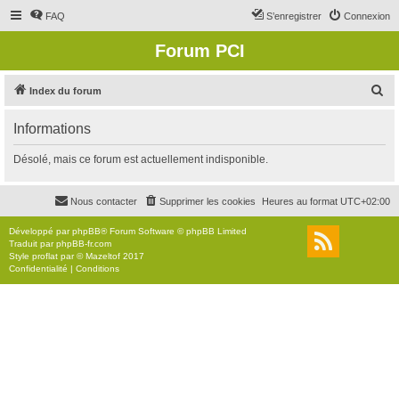
FAQ
S’enregistrer
Connexion
Forum PCI
R
Index du forum
e
Informations
c
h
Désolé, mais ce forum est actuellement indisponible.
e
r
Nous contacter
Supprimer les cookies
Heures au format
UTC+02:00
c
Développé par
phpBB
® Forum Software © phpBB Limited
h
Traduit par
phpBB-fr.com
Style
proflat
par ©
Mazeltof
2017
e
Confidentialité
|
Conditions
r