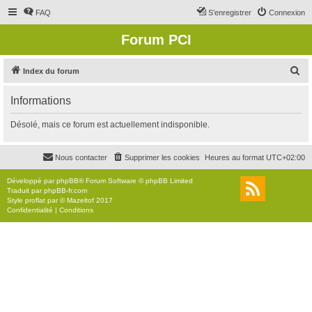
FAQ
S’enregistrer
Connexion
Forum PCI
R
Index du forum
e
Informations
c
h
Désolé, mais ce forum est actuellement indisponible.
e
r
Nous contacter
Supprimer les cookies
Heures au format
UTC+02:00
c
Développé par
phpBB
® Forum Software © phpBB Limited
h
Traduit par
phpBB-fr.com
Style
proflat
par ©
Mazeltof
2017
e
Confidentialité
|
Conditions
r