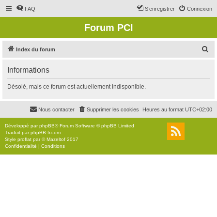
FAQ
S’enregistrer
Connexion
Forum PCI
R
Index du forum
e
Informations
c
h
Désolé, mais ce forum est actuellement indisponible.
e
r
Nous contacter
Supprimer les cookies
Heures au format
UTC+02:00
c
Développé par
phpBB
® Forum Software © phpBB Limited
h
Traduit par
phpBB-fr.com
Style
proflat
par ©
Mazeltof
2017
e
Confidentialité
|
Conditions
r