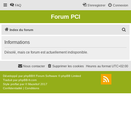
FAQ
S’enregistrer
Connexion
Forum PCI
R
Index du forum
e
Informations
c
h
Désolé, mais ce forum est actuellement indisponible.
e
r
Nous contacter
Supprimer les cookies
Heures au format
UTC+02:00
c
Développé par
phpBB
® Forum Software © phpBB Limited
h
Traduit par
phpBB-fr.com
Style
proflat
par ©
Mazeltof
2017
e
Confidentialité
|
Conditions
r