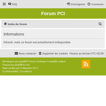
FAQ
S’enregistrer
Connexion
Forum PCI
R
Index du forum
e
Informations
c
h
Désolé, mais ce forum est actuellement indisponible.
e
r
Nous contacter
Supprimer les cookies
Heures au format
UTC+02:00
c
Développé par
phpBB
® Forum Software © phpBB Limited
h
Traduit par
phpBB-fr.com
Style
proflat
par ©
Mazeltof
2017
e
Confidentialité
|
Conditions
r