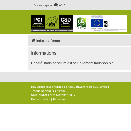
Accès rapide
FAQ
Index du forum
Informations
Désolé, mais ce forum est actuellement indisponible.
Développé par
phpBB
® Forum Software © phpBB Limited
Traduit par
phpBB-fr.com
Style
proflat
par ©
Mazeltof
2017
Confidentialité
|
Conditions