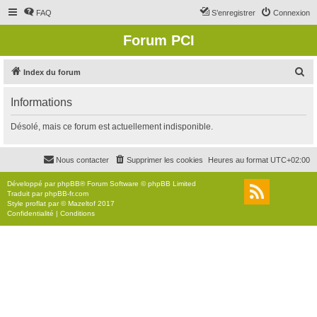
FAQ
S’enregistrer
Connexion
Forum PCI
R
Index du forum
e
Informations
c
h
Désolé, mais ce forum est actuellement indisponible.
e
r
Nous contacter
Supprimer les cookies
Heures au format
UTC+02:00
c
Développé par
phpBB
® Forum Software © phpBB Limited
h
Traduit par
phpBB-fr.com
Style
proflat
par ©
Mazeltof
2017
e
Confidentialité
|
Conditions
r