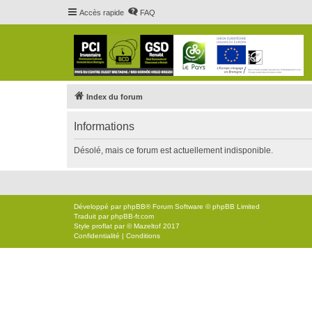
Accès rapide
FAQ
Index du forum
Informations
Désolé, mais ce forum est actuellement indisponible.
Développé par
phpBB
® Forum Software © phpBB Limited
Traduit par
phpBB-fr.com
Style
proflat
par ©
Mazeltof
2017
Confidentialité
|
Conditions