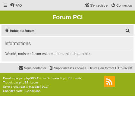
FAQ
S’enregistrer
Connexion
Forum PCI
R
Index du forum
e
Informations
c
h
Désolé, mais ce forum est actuellement indisponible.
e
r
Nous contacter
Supprimer les cookies
Heures au format
UTC+02:00
c
Développé par
phpBB
® Forum Software © phpBB Limited
h
Traduit par
phpBB-fr.com
Style
proflat
par ©
Mazeltof
2017
e
Confidentialité
|
Conditions
r