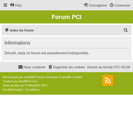
FAQ
S’enregistrer
Connexion
Forum PCI
R
Index du forum
e
Informations
c
h
Désolé, mais ce forum est actuellement indisponible.
e
r
Nous contacter
Supprimer les cookies
Heures au format
UTC+02:00
c
Développé par
phpBB
® Forum Software © phpBB Limited
h
Traduit par
phpBB-fr.com
Style
proflat
par ©
Mazeltof
2017
e
Confidentialité
|
Conditions
r