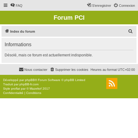
FAQ
S’enregistrer
Connexion
Forum PCI
R
Index du forum
e
Informations
c
h
Désolé, mais ce forum est actuellement indisponible.
e
r
Nous contacter
Supprimer les cookies
Heures au format
UTC+02:00
c
Développé par
phpBB
® Forum Software © phpBB Limited
h
Traduit par
phpBB-fr.com
Style
proflat
par ©
Mazeltof
2017
e
Confidentialité
|
Conditions
r