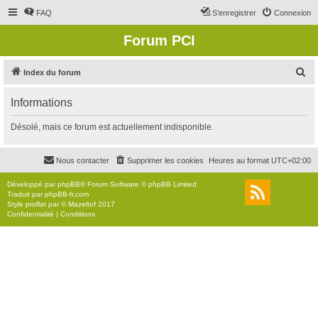
FAQ
S’enregistrer
Connexion
Forum PCI
R
Index du forum
e
Informations
c
h
Désolé, mais ce forum est actuellement indisponible.
e
r
Nous contacter
Supprimer les cookies
Heures au format
UTC+02:00
c
Développé par
phpBB
® Forum Software © phpBB Limited
h
Traduit par
phpBB-fr.com
Style
proflat
par ©
Mazeltof
2017
e
Confidentialité
|
Conditions
r