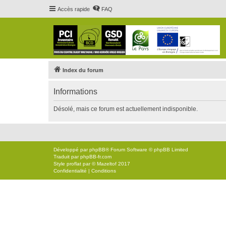
Accès rapide
FAQ
Index du forum
Informations
Désolé, mais ce forum est actuellement indisponible.
Développé par
phpBB
® Forum Software © phpBB Limited
Traduit par
phpBB-fr.com
Style
proflat
par ©
Mazeltof
2017
Confidentialité
|
Conditions